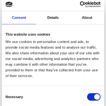
Mischung
aus 70 % Baumwolle und 30 % Polyester,
sowie den bequemen Schnitt zum idealen
Consent
Details
About
Begleiter -
ob fürs Büro, den Alltag oder fürs Training.
Material: 70% Baumwolle, 30% Polyester
This website uses cookies
We use cookies to personalise content and ads, to
provide social media features and to analyse our traffic.
EBENFALLS 
We also share information about your use of our site with
our social media, advertising and analytics partners who
GEKAUFT
may combine it with other information that you’ve
provided to them or that they’ve collected from your use
of their services.
Consent
Krones.digital T-shirt
Necessary
Selection
EUR
14,98