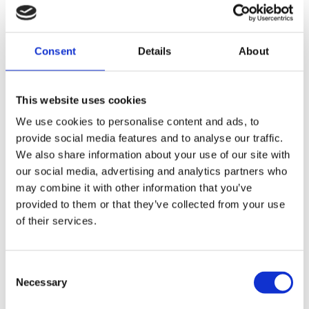
Der verstellbare Verschluss sorgt für optimalen
Sitz – ideal für Freizeit, Sport oder als modisches
Consent
Details
About
Accessoire.
Material: 100% Bio-Baumwolle
This website uses cookies
We use cookies to personalise content and ads, to
EBENFALLS 
provide social media features and to analyse our traffic.
We also share information about your use of our site with
GEKAUFT
our social media, advertising and analytics partners who
may combine it with other information that you’ve
provided to them or that they’ve collected from your use
of their services.
Consent
Krones Hoodie
Necessary
Selection
EUR
24,00